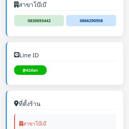
สาขาโบ๊เบ๊
0830693442
0866290958
Line ID
@42dan
ที่ตั้งร้าน
สาขาโบ๊เบ๊