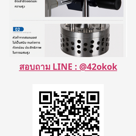
สอบถาม LINE : @42okok