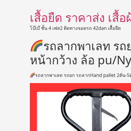
เสื้อยืด ราคาส่ง เสื้
โบ๊เบ๊ ชั้น 4 เฟส2 ติดทางจอดรถ 42dan เสื้อยืด
รถลากพาเลท รถย
หน้ากว้าง ล้อ pu/N
รถลากพาเลท รถยก รถลากHand pallet 2ตัน-5ตั