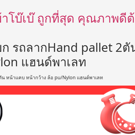
อผ้าโบ๊เบ๊ ถูกที่สุด คุณภาพด
ก รถลากHand pallet 2ตัน
ylon แฮนด์พาเลท
น หน้าแคบ หน้ากว้าง ล้อ pu/Nylon แฮนด์พาเลท