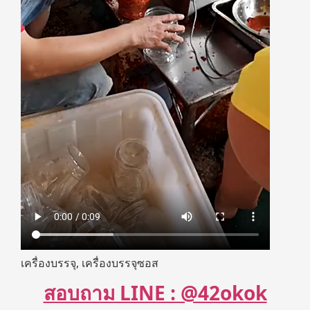
เครื่องบรรจุ, เครื่องบรรจุซอส
สอบถาม LINE : @42okok