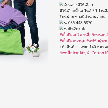
หลายสีให้เลือก
มีให้เลือกตั้งแต่ไซส์ S ไปจนถ
รีบหน่อย ของมีจำนวนจำกัด!
086-448-6870
@42okok
#เสื้อยืดสตรีท
#เสื้อยืดทรงกล
#เสื้อยืดหนานุ่ม
#แฟชั่นผู้ชา
รหัสสินค้า:
kwan 140
หมวดห
ยืด#เสื้อตัวเปล่า
,
ผ้าCotton100