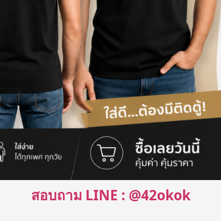
สอบถาม LINE : @42okok