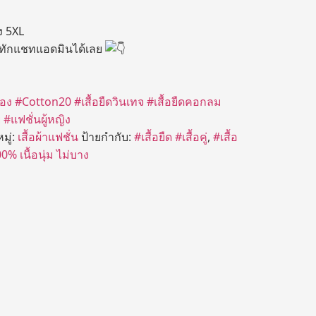
ึง 5XL
 ทักแชทแอดมินได้เลย
่อง
#Cotton20
#เสื้อยืดวินเทจ
#เสื้อยืดคอกลม
ย
#แฟชั่นผู้หญิง
มู่:
เสื้อผ้าแฟชั่น
ป้ายกำกับ:
#เสื้อยืด #เสื้อคู่
,
#เสื้อ
% เนื้อนุ่ม ไม่บาง