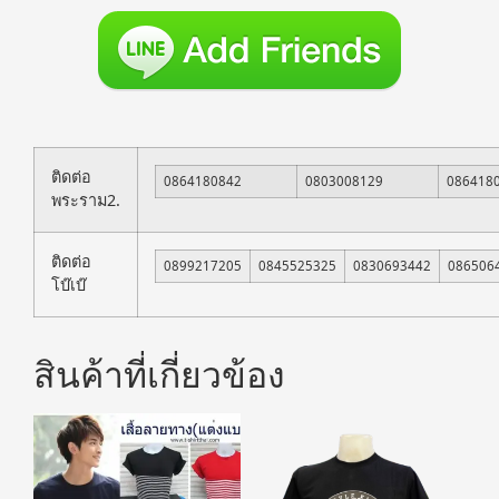
ติดต่อ
0864180842
0803008129
086418
พระราม2.
ติดต่อ
0899217205
0845525325
0830693442
086506
โบ๊เบ๊
สินค้าที่เกี่ยวข้อง