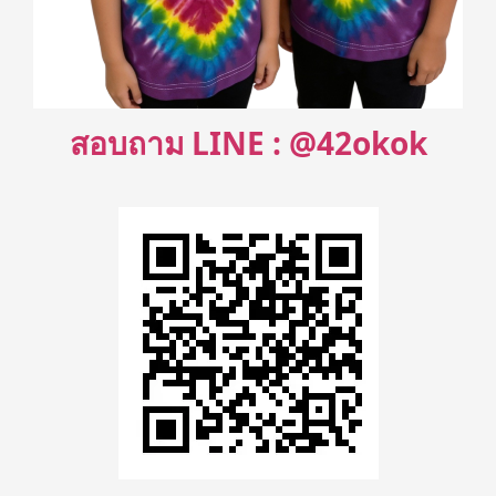
สอบถาม LINE : @42okok