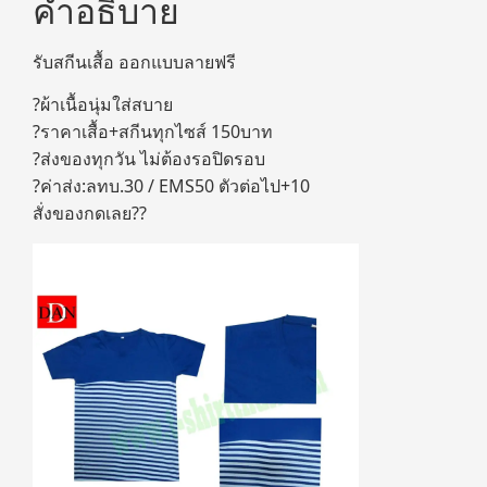
คำอธิบาย
รับสกีนเสื้อ ออกแบบลายฟรี
?ผ้าเนื้อนุ่มใส่สบาย
?ราคาเสื้อ+สกีนทุกไซส์ 150บาท
?ส่งของทุกวัน ไม่ต้องรอปิดรอบ
?ค่าส่ง:ลทบ.30 / EMS50 ตัวต่อไป+10
สั่งของกดเลย??