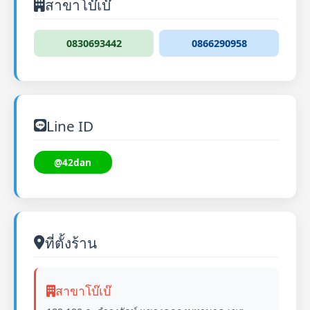
สาขาโบ๊เบ๊
0830693442
0866290958
Line ID
@42dan
ที่ตั้งร้าน
สาขาโบ๊เบ๊