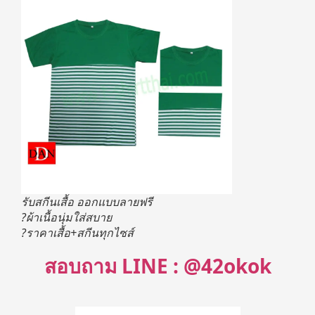
รับสกีนเสื้อ ออกแบบลายฟรี
?ผ้าเนื้อนุ่มใส่สบาย
?ราคาเสื้อ+สกีนทุกไซส์
สอบถาม LINE : @42okok