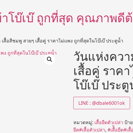
อผ้าโบ๊เบ๊ ถูกที่สุด คุณภาพด
เสื้อสีชมพู สวยๆ เสื้อคู่ ราคาไม่แพง ถูกที่สุดในโบ๊เบ๊ ประตูน้ำ
วันแห่งความ
เสื้อคู่ ราค
โบ๊เบ๊ ประตู
LINE : @dbale6001ok
หมวดหมู่:
เสื้อยืดตัวเปล่า
ป้า
ยืด#เสื้อตัวเปล่า
,
#เสื้ิอยืด#เสื