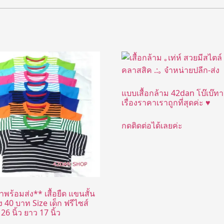
แบบเสื้อกล้าม 42dan โบ๊เบ๊ทา
เรื่องราคาเราถูกที่สุดค่ะ ♥
กดติดต่อได้เลยค่ะ
าพร้อมส่ง** เสื้อยืด แขนสั้น
 40 บาท Size เด็ก ฟรีไซส์
6 นิ้ว ยาว 17 นิ้ว