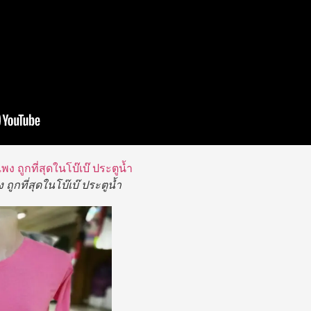
 ถูกที่สุดในโบ๊เบ๊ ประตูน้ำ