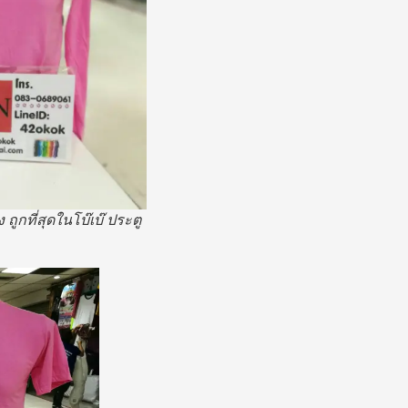
 ถูกที่สุดในโบ๊เบ๊ ประตู