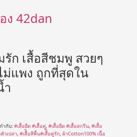
ีต้อง 42dan
รัก เสื้อสีชมพู สวยๆ
าไม่แพง ถูกที่สุดใน
น้ำ
ยกำกับ:
#เสื้อยืด #เสื้อคู่
,
#เสื้อยืด #เสื้อสกรีน
,
#เสื้อ
้อตัวเปล่า
,
#เสื้ิอสีพื้น#เสื้ิอคู่รัก
,
ผ้าCotton100% เนื้อ