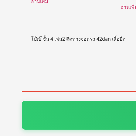
อ่านเพิ่ม
อ่านเพิ่
โบ๊เบ๊ ชั้น 4 เฟส2 ติดทางจอดรถ 42dan เสื้อยืด