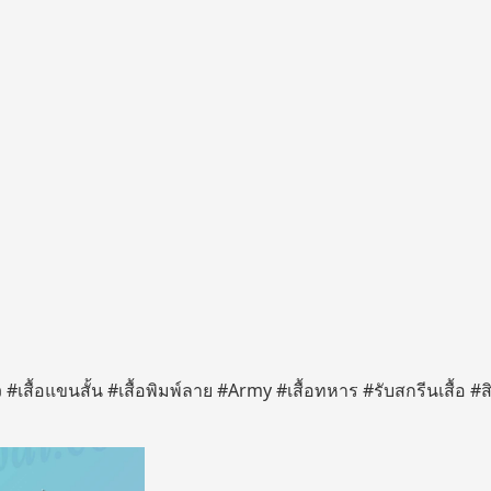
แขนยาว #เสื้อแขนสั้น #เสื้อพิมพ์ลาย #Army #เสื้อทหาร #รับสกรีนเสื้อ