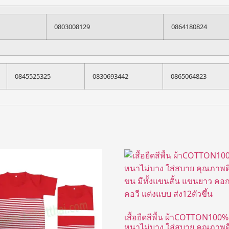
0803008129
0864180824
0845525325
0830693442
0865064823
เสื้อยืดสีพื้น ผ้าCOTTON100%
หนาไม่บาง ใส่สบาย คุณภาพดีไ