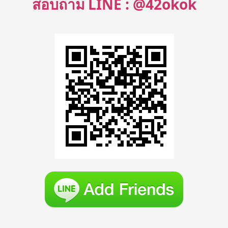
สอบถาม LINE : @42okok