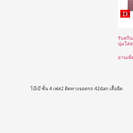
รับสกีน
นุ่มใส่
อ่านเพิ่
โบ๊เบ๊ ชั้น 4 เฟส2 ติดทางจอดรถ 42dan เสื้อยืด