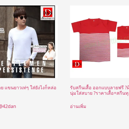
้ชาย แขนยาวเท่ๆ ใส่ยังไงก็หล่อ
รับสกีนเสื้อ ออกแบบลายฟรี ?ผ้
นุ่มใส่สบาย ?ราคาเสื้อ+สกีนท
 @42dan
อ่านเพิ่ม