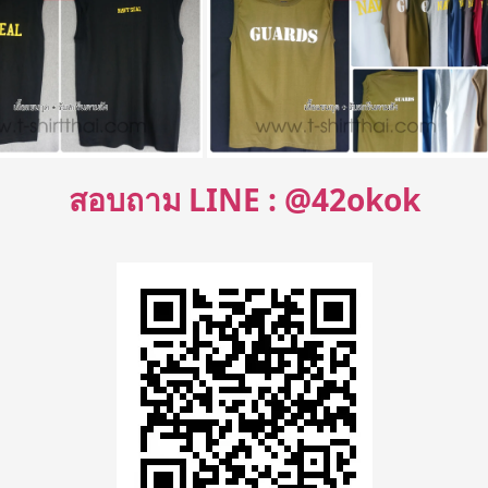
สอบถาม LINE : @42okok