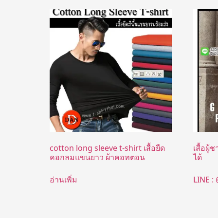
cotton long sleeve t-shirt เสื้อยืด
เสื้อผู
คอกลมแขนยาว ผ้าคอทตอน
ได้
อ่านเพิ่ม
LINE :