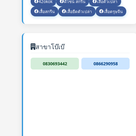
42okok
ดีไซน์ สกรีน
เสื้อตัวเปล่า
เสื้อสกรีน
เสื้อยืดตัวเปล่า
เสื้อตรุษจีน
สาขาโบ๊เบ๊
0830693442
0866290958