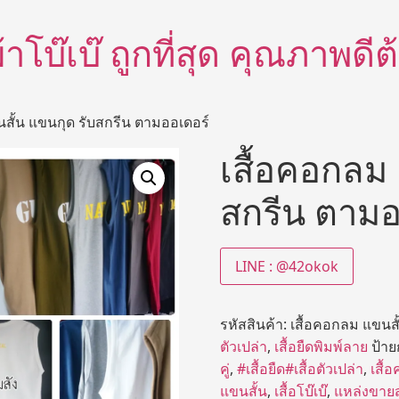
อผ้าโบ๊เบ๊ ถูกที่สุด คุณภาพด
นสั้น แขนกุด รับสกรีน ตามออเดอร์
เสื้อคอกลม 
สกรีน ตามอ
LINE : @42okok
รหัสสินค้า:
เสื้อคอกลม แขนสั
ตัวเปล่า
,
เสื้อยืดพิมพ์ลาย
ป้าย
คู่
,
#เสื้อยืด#เสื้อตัวเปล่า
,
เสื้
แขนสั้น
,
เสื้อโบ๊เบ๊
,
แหล่งขายส่