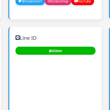
@42danshirt
42danshop
YouTube
Line ID
@42dan