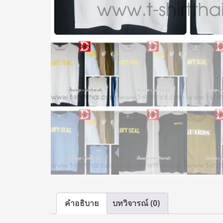
คำอธิบาย
บทวิจารณ์ (0)