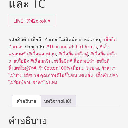
และ TC
LINE : @42okok ♥
รหัสสินค้า:
เสื้อผ้า ตัวเปล่าไม่พิมพ์ลาย
หมวดหมู่:
เสื้อยืด
ตัวเปล่า
ป้ายกำกับ:
#Thailand #tshirt #rock
,
#เสื้อ
ครอบครัว#เสื้ิอพ่อแม่ลูก
,
#เสื้อยืด #เสื้อคู่
,
#เสื้อยืด #เสื้อ
ส
,
#เสื้อยืด #เสื้อสกรีน
,
#เสื้อยืด#เสื้อตัวเปล่า
,
#เสื้อสี
พื้น#เสื้อคู่รัก#
,
ผ้าCotton100% เนื้อนุ่ม ไม่บาง
,
ผ้าหนา
ไม่บาง ใส่สบาย คุณภาพดีไม่ขึ้นขน แขนสั้น
,
เสื้อตัวเปล่า
ไม่พิมพ์ลาย ราคาไม่แพง
คำอธิบาย
บทวิจารณ์ (0)
คำอธิบาย