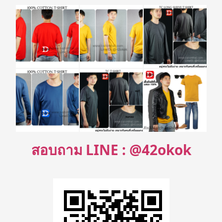
สอบถาม LINE : @42okok