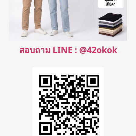
สอบถาม LINE : @42okok