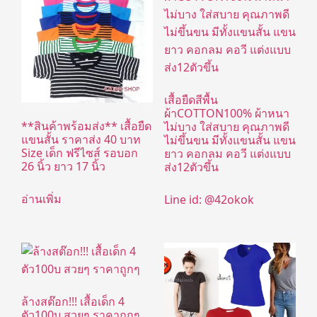
เสื้อยืดสีพื้น
ผ้าCOTTON100% ผ้าหนา
**สินค้าพร้อมส่ง** เสื้อยืด
ไม่บาง ใส่สบาย คุณภาพดี
แขนสั้น ราคาส่ง 40 บาท
ไม่ขึ้นขน มีทั้งแขนสั้น แขน
Size เด็ก ฟรีไซส์ รอบอก
ยาว คอกลม คอวี แต่งแบบ
26 นิ้ว ยาว 17 นิ้ว
ส่ง12ตัวขึ้น
อ่านเพิ่ม
Line id: @42okok
ล้างสต๊อก!!! เสื้อเด็ก 4
ตัว100บ สวยๆ ราคาถูกๆ