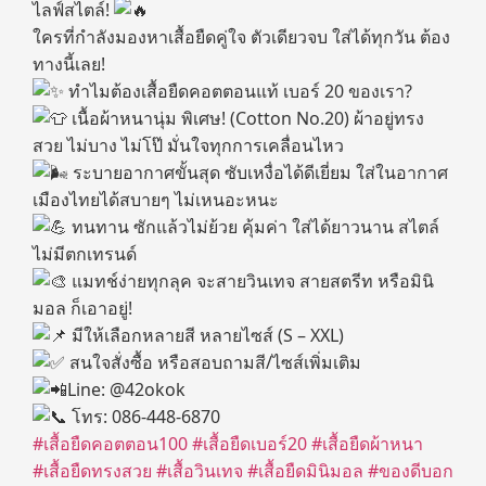
ไลฟ์สไตล์!
ใครที่กำลังมองหาเสื้อยืดคู่ใจ ตัวเดียวจบ ใส่ได้ทุกวัน ต้อง
ทางนี้เลย!
ทำไมต้องเสื้อยืดคอตตอนแท้ เบอร์ 20 ของเรา?
เนื้อผ้าหนานุ่ม พิเศษ! (Cotton No.20) ผ้าอยู่ทรง
สวย ไม่บาง ไม่โป๊ มั่นใจทุกการเคลื่อนไหว
ระบายอากาศขั้นสุด ซับเหงื่อได้ดีเยี่ยม ใส่ในอากาศ
เมืองไทยได้สบายๆ ไม่เหนอะหนะ
ทนทาน ซักแล้วไม่ย้วย คุ้มค่า ใส่ได้ยาวนาน สไตล์
ไม่มีตกเทรนด์
แมทช์ง่ายทุกลุค จะสายวินเทจ สายสตรีท หรือมินิ
มอล ก็เอาอยู่!
มีให้เลือกหลายสี หลายไซส์ (S – XXL)
สนใจสั่งซื้อ หรือสอบถามสี/ไซส์เพิ่มเติม
Line: @42okok
โทร: 086-448-6870
#เสื้อยืดคอตตอน100
#เสื้อยืดเบอร์20
#เสื้อยืดผ้าหนา
#เสื้อยืดทรงสวย
#เสื้อวินเทจ
#เสื้อยืดมินิมอล
#ของดีบอก