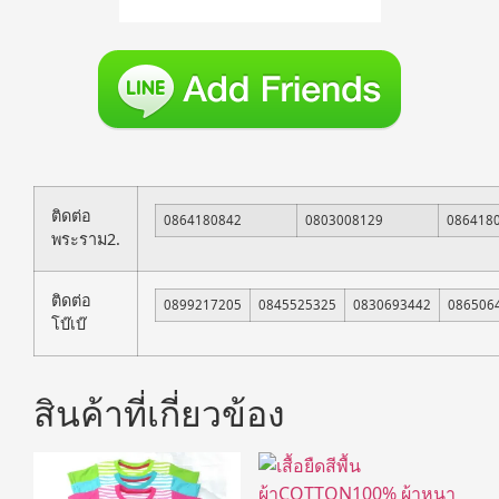
ติดต่อ
0864180842
0803008129
086418
พระราม2.
ติดต่อ
0899217205
0845525325
0830693442
086506
โบ๊เบ๊
สินค้าที่เกี่ยวข้อง