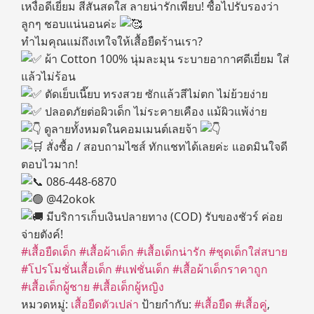
เหงื่อดีเยี่ยม สีสันสดใส ลายน่ารักเพียบ! ซื้อไปรับรองว่า
ลูกๆ ชอบแน่นอนค่ะ
ทำไมคุณแม่ถึงเทใจให้เสื้อยืดร้านเรา?
ผ้า Cotton 100% นุ่มละมุน ระบายอากาศดีเยี่ยม ใส่
แล้วไม่ร้อน
ตัดเย็บเนี๊ยบ ทรงสวย ซักแล้วสีไม่ตก ไม่ย้วยง่าย
ปลอดภัยต่อผิวเด็ก ไม่ระคายเคือง แม้ผิวแพ้ง่าย
ดูลายทั้งหมดในคอมเมนต์เลยจ้า
สั่งซื้อ / สอบถามไซส์ ทักแชทได้เลยค่ะ แอดมินใจดี
ตอบไวมาก!
086-448-6870
@42okok
มีบริการเก็บเงินปลายทาง (COD) รับของชัวร์ ค่อย
จ่ายตังค์!
#เสื้อยืดเด็ก
#เสื้อผ้าเด็ก
#เสื้อเด็กน่ารัก
#ชุดเด็กใส่สบาย
#โปรโมชั่นเสื้อเด็ก
#แฟชั่นเด็ก
#เสื้อผ้าเด็กราคาถูก
#เสื้อเด็กผู้ชาย
#เสื้อเด็กผู้หญิง
หมวดหมู่:
เสื้อยืดตัวเปล่า
ป้ายกำกับ:
#เสื้อยืด #เสื้อคู่
,