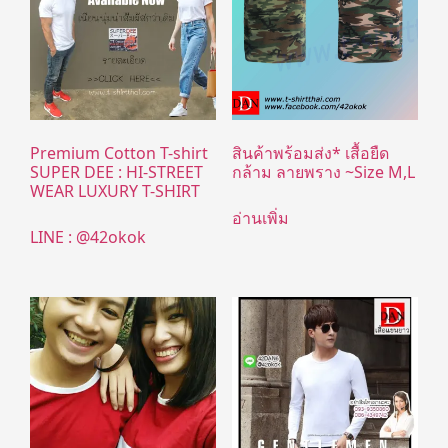
Premium Cotton T-shirt
สินค้าพร้อมส่ง* เสื้อยืด
SUPER DEE : HI-STREET
กล้าม ลายพราง ~Size M,L
WEAR LUXURY T-SHIRT
อ่านเพิ่ม
LINE : @42okok