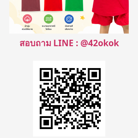
สอบถาม LINE : @42okok