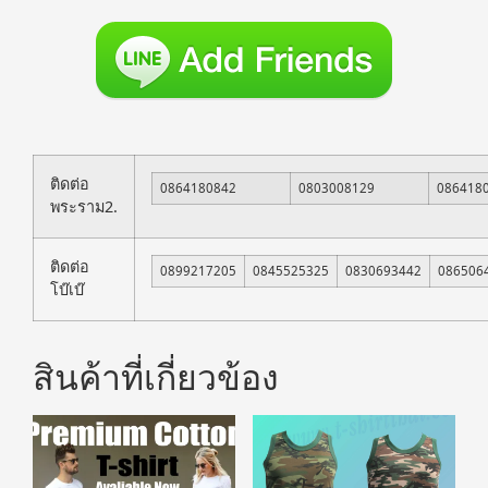
ติดต่อ
0864180842
0803008129
086418
พระราม2.
ติดต่อ
0899217205
0845525325
0830693442
086506
โบ๊เบ๊
สินค้าที่เกี่ยวข้อง