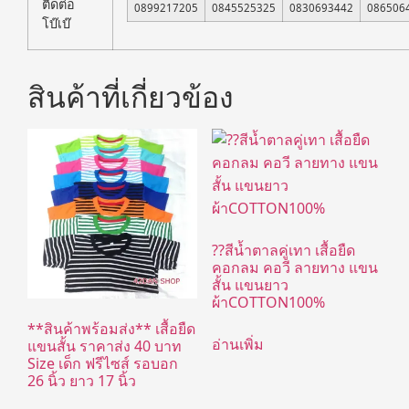
ติดต่อ
0899217205
0845525325
0830693442
086506
โบ๊เบ๊
สินค้าที่เกี่ยวข้อง
??สีน้ำตาลคู่เทา เสื้อยืด
คอกลม คอวี ลายทาง แขน
สั้น แขนยาว
ผ้าCOTTON100%
**สินค้าพร้อมส่ง** เสื้อยืด
อ่านเพิ่ม
แขนสั้น ราคาส่ง 40 บาท
Size เด็ก ฟรีไซส์ รอบอก
26 นิ้ว ยาว 17 นิ้ว