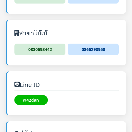
สาขาโบ๊เบ๊
0830693442
0866290958
Line ID
@42dan