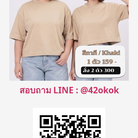
สอบถาม LINE : @42okok