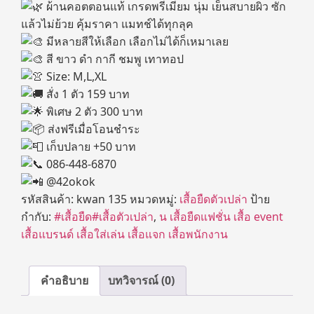
ผ้านคอตตอนแท้ เกรดพรีเมียม นุ่ม เย็นสบายผิว ซัก
แล้วไม่ย้วย คุ้มราคา แมทช์ได้ทุกลุค
มีหลายสีให้เลือก เลือกไม่ได้ก็เหมาเลย
สี ขาว ดำ กากี ชมพู เทาทอป
Size: M,L,XL
สั่ง 1 ตัว 159 บาท
พิเศษ 2 ตัว 300 บาท
ส่งฟรีเมื่อโอนชำระ
เก็บปลาย +50 บาท
086-448-6870
@42okok
รหัสสินค้า:
kwan 135
หมวดหมู่:
เสื้อยืดตัวเปล่า
ป้าย
กำกับ:
#เสื้อยืด#เสื้อตัวเปล่า
,
น เสื้อยืดแฟชั่น เสื้อ event
เสื้อแบรนด์ เสื้อใส่เล่น เสื้อแจก เสื้อพนักงาน
คำอธิบาย
บทวิจารณ์ (0)