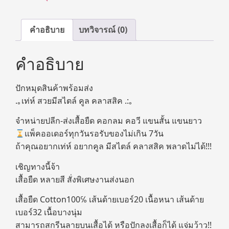
คำอธิบาย
บทวิจารณ์ (0)
คำอธิบาย
ปักหมุดสินค้าพร้อมส่ง
.｡เท่ห์ สวยมีสไตล์ คูล คลาสสิค .:｡
จำหน่ายปลีก-ส่งเสื้อยืด คอกลม คอวี แขนสั้น แขนยาว
แพ็คออเดอร์ทุกวันรอรับของไม่เกิน 7วัน
ถ้าคุณอยากเท่ห์ อยากคูล มีสไตล์ คลาสสิค พลาดไม่ได้!!!
เชิญทางนี้จ้า
เสื้อยืด หลายสี สั่งพิเศษงานส่งนอก
เสื้อยืด Cotton100℅ เส้นด้ายเบอร์20 เนื้อหนา เส้นด้าย
เบอร์32 เนื้อบางนุ่ม
สามารถสกรีนลายบนเสื้อได้ หรือปักลงเสื้อก็ได้ แจ่มว้าว!!