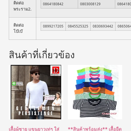
ติดต่อ
0864180842
0803008129
086418
พระราม2.
ติดต่อ
0899217205
0845525325
0830693442
086506
โบ๊เบ๊
สินค้าที่เกี่ยวข้อง
เสื้อผู้ชาย แขนยาวเท่ๆ ใส่
**สินค้าพร้อมส่ง** เสื้อยืด