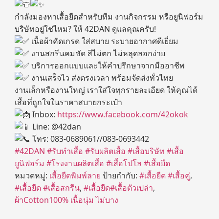
กำลังมองหาเสื้อยืดสำหรับทีม งานกิจกรรม หรือยูนิฟอร์ม
บริษัทอยู่ใช่ไหม? ให้ 42DAN ดูแลคุณครับ!
เนื้อผ้าคัดเกรด ใส่สบาย ระบายอากาศดีเยี่ยม
งานสกรีนคมชัด สีไม่ตก ไม่หลุดลอกง่าย
บริการออกแบบและให้คำปรึกษาจากมืออาชีพ
งานเสร็จไว ส่งตรงเวลา พร้อมจัดส่งทั่วไทย
งานเล็กหรืองานใหญ่ เราใส่ใจทุกรายละเอียด ให้คุณได้
เสื้อที่ถูกใจในราคาสบายกระเป๋า
Inbox:
https://www.facebook.com/42okok
Line: @42dan
โทร: 083-0689061//083-0693442
#42DAN
#รับทำเสื้อ
#รับผลิตเสื้อ
#เสื้อบริษัท
#เสื้อ
ยูนิฟอร์ม
#โรงงานผลิตเสื้อ
#เสื้อโปโล
#เสื้อยืด
หมวดหมู่:
เสื้อยืดพิมพ์ลาย
ป้ายกำกับ:
#เสื้อยืด #เสื้อคู่
,
#เสื้อยืด #เสื้อสกรีน
,
#เสื้อยืด#เสื้อตัวเปล่า
,
ผ้าCotton100% เนื้อนุ่ม ไม่บาง