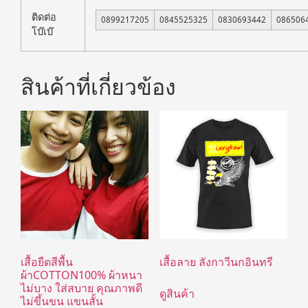
ติดต่อ
0899217205
0845525325
0830693442
086506
โบ๊เบ๊
สินค้าที่เกี่ยวข้อง
เสื้อยืดสีพื้น
เสื้อลาย ลังกาวีนกอินทรี
ผ้าCOTTON100% ผ้าหนา
ไม่บาง ใส่สบาย คุณภาพดี
ดูสินค้า
ไม่ขึ้นขน แขนสั้น