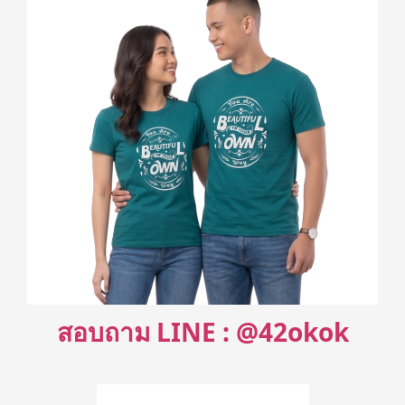
สอบถาม LINE : @42okok