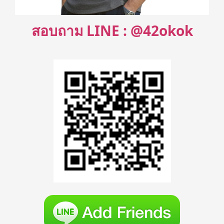
สอบถาม LINE : @42okok