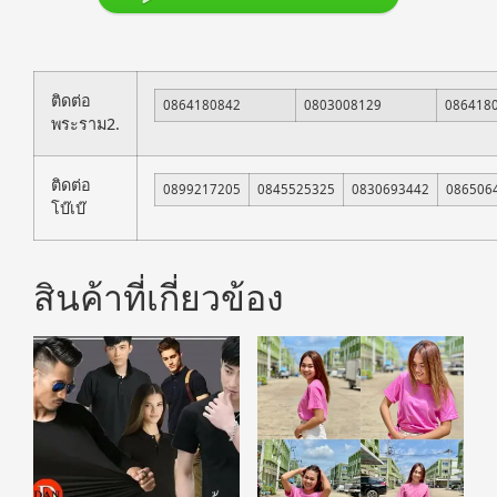
ติดต่อ
0864180842
0803008129
086418
พระราม2.
ติดต่อ
0899217205
0845525325
0830693442
086506
โบ๊เบ๊
สินค้าที่เกี่ยวข้อง