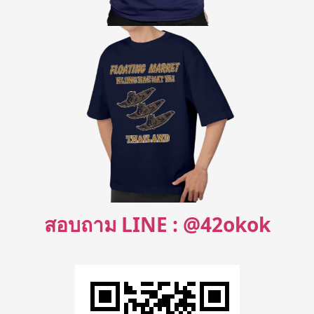
สอบถาม LINE : @42okok