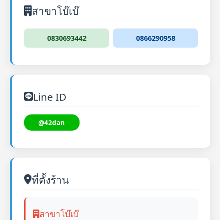
สาขาโบ๊เบ๊
0830693442
0866290958
Line ID
@42dan
ที่ตั้งร้าน
สาขาโบ๊เบ๊