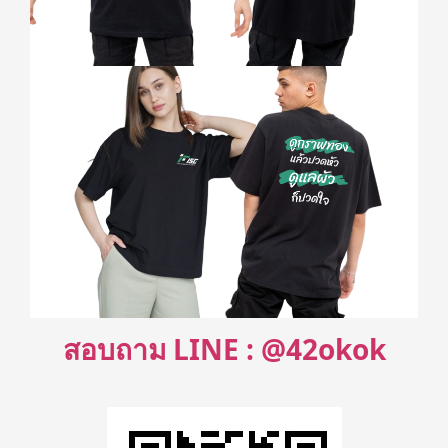
สอบถาม LINE : @42okok