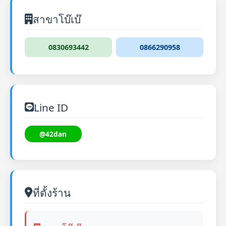
สาขาโบ๊เบ๊
0830693442
0866290958
Line ID
@42dan
ที่ตั้งร้าน