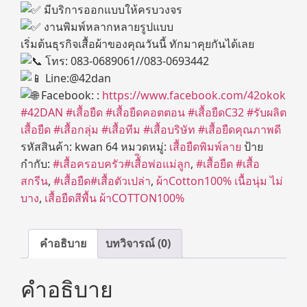
มีบริการออกแบบให้ครบวงจร
งานพิมพ์หลากหลายรูปแบบ
เริ่มต้นธุรกิจเสื้อผ้าของคุณวันนี้ ทักมาคุยกันได้เลย
โทร: 083-0689061//083-0693442
Line:@42dan
Facebook: :
https://www.facebook.com/42okok
#42DAN
#เสื้อยืด
#เสื้อยืดคอตตอน
#เสื้อยืดC32
#รับผลิต
เสื้อยืด
#เสื้อกลุ่ม
#เสื้อทีม
#เสื้อบริษัท
#เสื้อยืดคุณภาพดี
รหัสสินค้า:
kwan 64
หมวดหมู่:
เสื้อยืดพิมพ์ลาย
ป้าย
กำกับ:
#เสื้อครอบครัว#เสื้ิอพ่อแม่ลูก
,
#เสื้อยืด #เสื้อ
สกรีน
,
#เสื้อยืด#เสื้อตัวเปล่า
,
ผ้าCotton100% เนื้อนุ่ม ไม่
บาง
,
เสื้อยืดสีพื้น ผ้าCOTTON100%
คำอธิบาย
บทวิจารณ์ (0)
คำอธิบาย