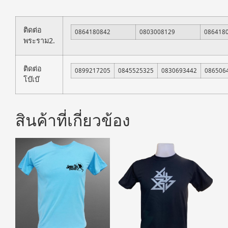
ติดต่อ
0864180842
0803008129
086418
พระราม2.
ติดต่อ
0899217205
0845525325
0830693442
086506
โบ๊เบ๊
สินค้าที่เกี่ยวข้อง