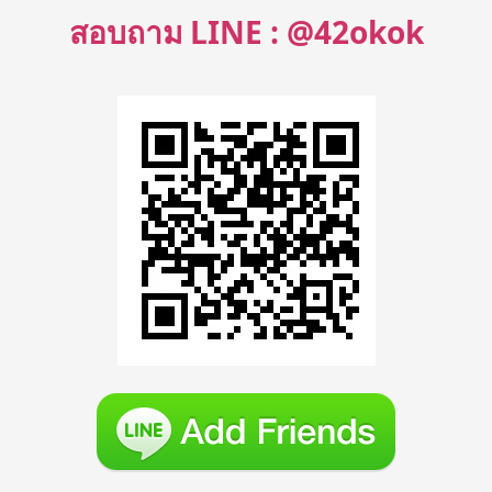
สอบถาม LINE : @42okok