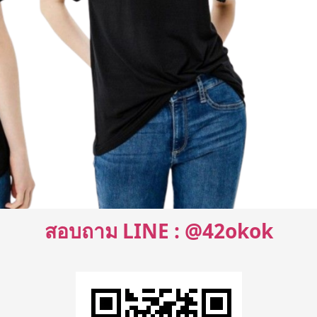
สอบถาม LINE : @42okok