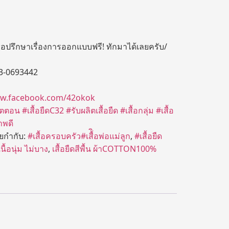
ปรึกษาเรื่องการออกแบบฟรี! ทักมาได้เลยครับ/
3-0693442
ww.facebook.com/42okok
คอตตอน
#เสื้อยืดC32
#รับผลิตเสื้อยืด
#เสื้อกลุ่ม
#เสื้อ
าพดี
ายกำกับ:
#เสื้อครอบครัว#เสื้ิอพ่อแม่ลูก
,
#เสื้อยืด
ื้อนุ่ม ไม่บาง
,
เสื้อยืดสีพื้น ผ้าCOTTON100%