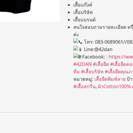
เสื้อแก๊งค์
เสื้อบริษัท
เสื้อแบรนด์
สนใจสอบถามรายละเอียด หรือ
ค่ะ
โทร: 083-0689061//08
Line:@42dan
Facebook: :
https://w
#42DAN
#เสื้อยืด
#เสื้อยืด
ทีม
#เสื้อบริษัท
#เสื้อยืดคุณภ
หมวดหมู่:
เสื้อยืดพิมพ์ลาย
ป้
#เสื้อสกรีน
,
ผ้าCotton100% เน