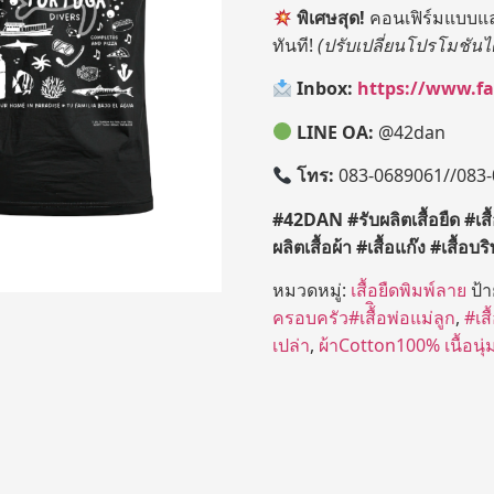
พิเศษสุด!
คอนเฟิร์มแบบและ
ทันที!
(
ปรับเปลี่ยนโปรโมชันไ
Inbox:
https://www.f
LINE OA:
@42dan
โทร:
083-0689061//083
#42DAN #
รับผลิตเสื้อยืด
#
เส
ผลิตเสื้อผ้า
#
เสื้อแก๊ง
#
เสื้อบร
หมวดหมู่:
เสื้อยืดพิมพ์ลาย
ป้
ครอบครัว#เสื้ิอพ่อแม่ลูก
,
#เสื
เปล่า
,
ผ้าCotton100% เนื้อนุ่