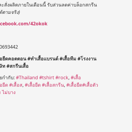
สั่งผลิตภายในเดือนนี้ รับส่วนลดค่าบล็อกสกรีน
ด้ตามจริง)
acebook.com/42okok
-0693442
ื้อยืดคอตตอน
#
ทำเสื้อแบรนด์
#
เสื้อทีม
#
โรงงาน
ิษัท
#
สกรีนเสื้อ
ายกำกับ:
#Thailand #tshirt #rock
,
#เสื้อ
้อยืด #เสื้อส
,
#เสื้อยืด #เสื้อสกรีน
,
#เสื้อยืด#เสื้อตัว
ม ไม่บาง