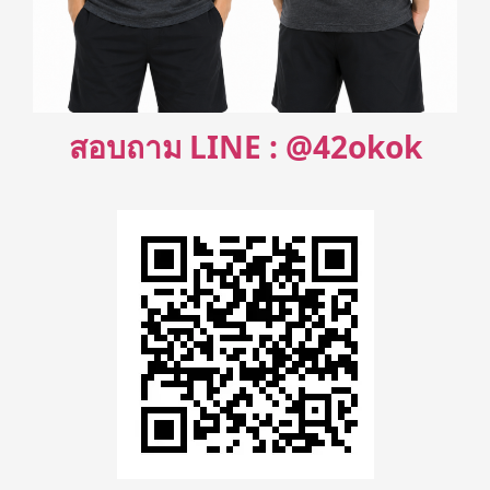
สอบถาม LINE : @42okok