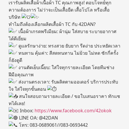
เรารับผลิตเสื้อผ้าเนื้อผ้า TC คุณภาพสูง! ตอบโจทย์ทุก
ความต้องการ ไม่ว่าจะเป็นเสื้อยืด เสื้อโปโล หรือเสื้อ
บริษัท
ทำไมถึงต้องเลือกผลิตเสื้อผ้า TC กับ 42DAN?
เนื้อผ้าเกรดพรีเมียม: ผ้านุ่ม ใส่สบาย ระบายอากาศ
ได้ดีเยี่ยม
ดูแลรักษาง่าย: ทรงสวย ยับยาก รีดง่าย ประหยัดเวลา
ทนทาน คุ้มค่า: สีสดทนทาน ไม่ย้วย ไม่หด ซักกี่ครั้ง
ก็ยังดูดี
งานตัดเย็บเนี๊ยบ: ใส่ใจทุกรายละเอียด โดยทีมช่าง
ฝีมือคุณภาพ
ส่งงานตรงเวลา: รับผลิตตามออเดอร์ บริการประทับ
ใจ ใส่ใจทุกขั้นตอน
สนใจสอบถามรายละเอียด / ขอใบเสนอราคา ทักแช
ทได้เลย!
Inbox:
https://www.facebook.com/42okok
LINE OA: @42DAN
โทร: 083-0689061//083-0693442