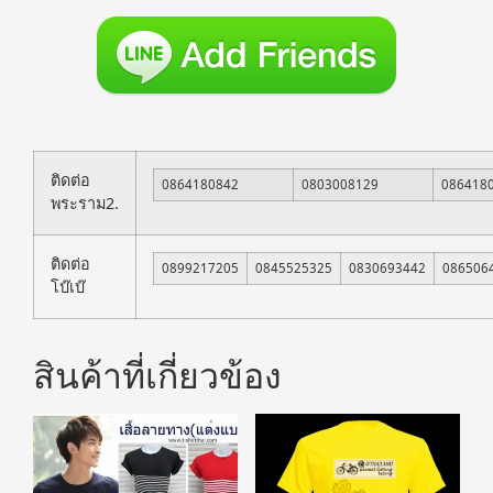
ติดต่อ
0864180842
0803008129
086418
พระราม2.
ติดต่อ
0899217205
0845525325
0830693442
086506
โบ๊เบ๊
สินค้าที่เกี่ยวข้อง