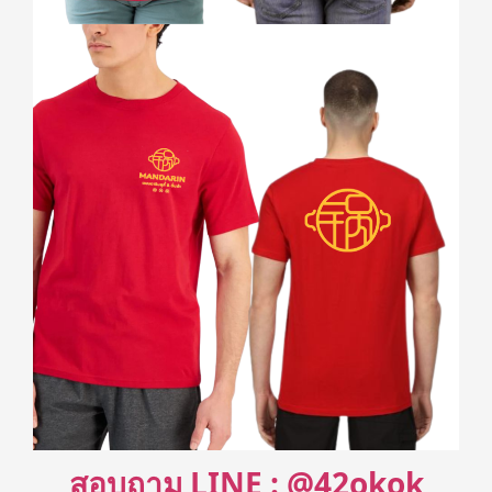
สอบถาม LINE : @42okok