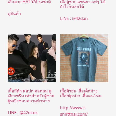
เสื้อลาย HAT YAI ธงชาติ
เสื้อผู้ชาย แขนยาวเท่ๆ ใส่
ยังไงก็หล่อได้
ดูสินค้า
LINE : @42dan
เสื้อสีดำ คอปก คอกลม ดู
เสื้อผ้าย่น เสื้อเด็กช่าง
เงียบขรึม เท่ๆสำหรับผู้ชาย
เสื้อhipster เสื้อคนโหด
ผู้หญิงชอบความท้าทาย
http://www.t-
LINE : @42okok
shirtthai.com/