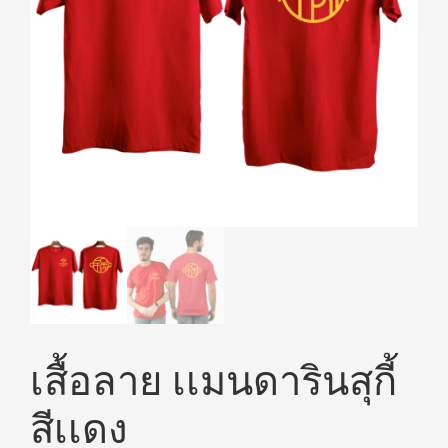
เสื้อลาย เเมนดารินสุกี้
สีเเดง