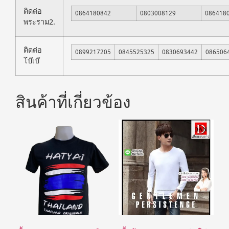
ติดต่อ
0864180842
0803008129
086418
พระราม2.
ติดต่อ
0899217205
0845525325
0830693442
086506
โบ๊เบ๊
สินค้าที่เกี่ยวข้อง