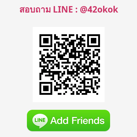
สอบถาม LINE : @42okok