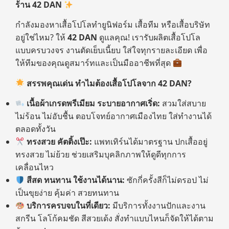
ร้าน
42 DAN
กำลังมองหาเสื้อโปโลทำยูนิฟอร์ม เสื้อทีม หรือเสื้อบริษัท
อยู่ใช่ไหม? ให้
42 DAN
ดูแลคุณ! เรารับผลิตเสื้อโปโล
แบบครบวงจร งานตัดเย็บเนี้ยบ ใส่ใจทุกรายละเอียด เพื่อ
ให้ทีมของคุณดูสมาร์ทและเป็นมืออาชีพที่สุด
สรรพคุณเด่น ทำไมต้องเสื้อโปโลจาก
42 DAN?
เนื้อผ้าเกรดพรีเมียม ระบายอากาศเริ่ด:
สวมใส่สบาย
ไม่ร้อน ไม่อับชื้น ตอบโจทย์อากาศเมืองไทย ใส่ทำงานได้
ตลอดทั้งวัน
ทรงสวย คัตติ้งเป๊ะ:
แพทเทิร์นได้มาตรฐาน ปกเสื้ออยู่
ทรงสวย ไม่ย้วย ช่วยเสริมบุคลิกภาพให้ดูดีทุกการ
เคลื่อนไหว
สีสด ทนทาน ใช้งานได้นาน:
ซักกี่ครั้งสีก็ไม่ดรอป ไม่
เป็นขุยง่าย คุ้มค่า สวยทนทาน
บริการครบจบในที่เดียว:
มีบริการทั้งงานปักและงาน
สกรีน โลโก้คมชัด สีสวยเด้ง สั่งทำแบบไหนก็จัดให้ได้ตาม