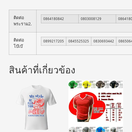
ติดต่อ
0864180842
0803008129
086418
พระราม2.
ติดต่อ
0899217205
0845525325
0830693442
086506
โบ๊เบ๊
สินค้าที่เกี่ยวข้อง