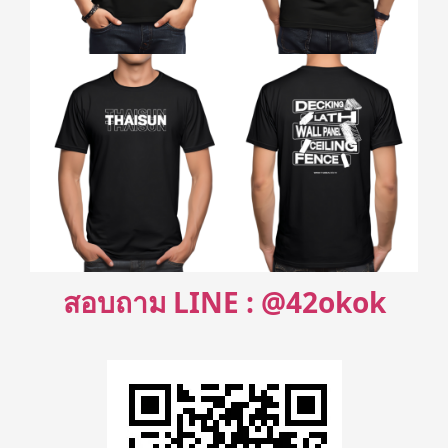
สอบถาม LINE : @42okok