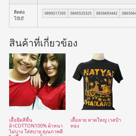
ติดต่อ
0899217205
0845525325
0830693442
086506
โบ๊เบ๊
สินค้าที่เกี่ยวข้อง
เสื้อยืดสีพื้น
เสื้อลาย หาดใหญ่ เวสป้า
ผ้าCOTTON100% ผ้าหนา
ทอง
ไม่บาง ใส่สบาย คุณภาพดี