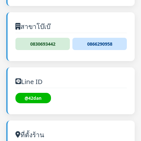
สาขาโบ๊เบ๊
0830693442
0866290958
Line ID
@42dan
ที่ตั้งร้าน