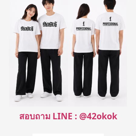
สอบถาม LINE : @42okok