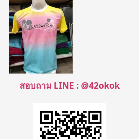
สอบถาม LINE : @42okok