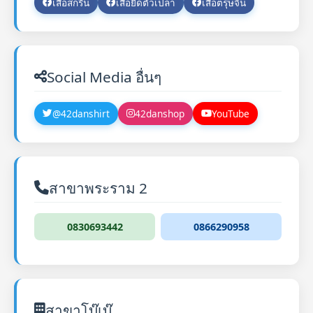
เสื้อสกรีน
เสื้อยืดตัวเปล่า
เสื้อตรุษจีน
Social Media อื่นๆ
@42danshirt
42danshop
YouTube
สาขาพระราม 2
0830693442
0866290958
สาขาโบ๊เบ๊