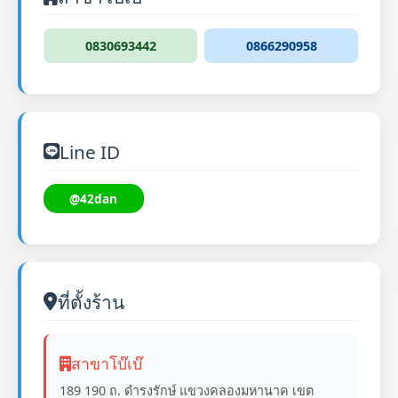
0830693442
0866290958
Line ID
@42dan
ที่ตั้งร้าน
สาขาโบ๊เบ๊
189 190 ถ. ดำรงรักษ์ แขวงคลองมหานาค เขต