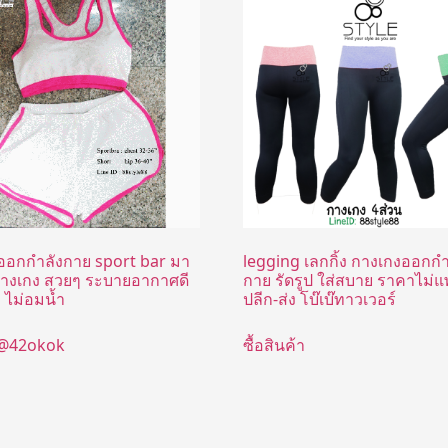
ตออกกำลังกาย sport bar มา
legging เลกกิ้ง กางเกงออกกำ
างเกง สวยๆ ระบายอากาศดี
กาย รัดรูป ใส่สบาย ราคาไม่
ว ไม่อมน้ำ
ปลีก-ส่ง โบ๊เบ๊ทาวเวอร์
 @42okok
ซื้อสินค้า