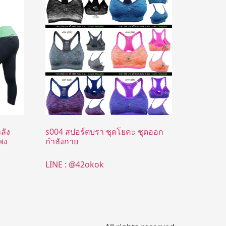
ลัง
s004 สปอร์ตบรา ชุดโยคะ ชุดออก
แพง
กำลังกาย
LINE : @42okok