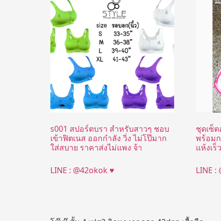
s001 สปอร์ตบรา สำหรับสาวๆ ชอบ
ชุดเซ็
เข้าฟิตเนส ออกกำลัง วิ่ง ไม่โป๊มาก
พร้อมก
ใส่สบาย ราคาส่งไม่แพง จ้า
แห้งเร็
LINE : @42okok ♥
LINE :