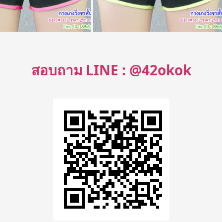
สอบถาม LINE : @42okok