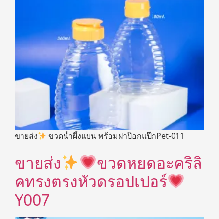
ขายส่ง
ขวดน้ำผึ้งแบน พร้อมฝาป๊อกแป๊กPet-011
ขายส่ง
ขวดหยดอะคริลิ
คทรงตรงหัวดรอปเปอร์
Y007