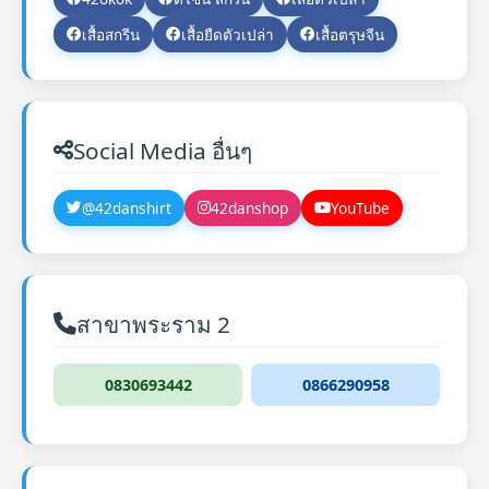
เสื้อสกรีน
เสื้อยืดตัวเปล่า
เสื้อตรุษจีน
Social Media อื่นๆ
@42danshirt
42danshop
YouTube
สาขาพระราม 2
0830693442
0866290958