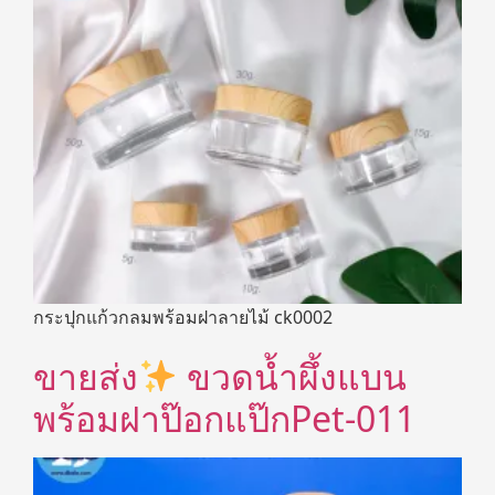
กระปุกแก้วกลมพร้อมฝาลายไม้ ck0002
ขายส่ง
ขวดน้ำผึ้งแบน
พร้อมฝาป๊อกแป๊กPet-011