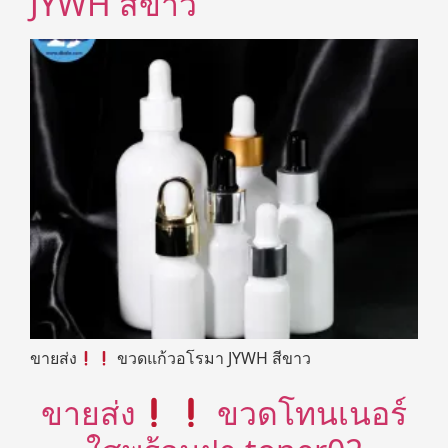
JYWH สีขาว
ขายส่ง
ขวดแก้วอโรมา JYWH สีขาว
ขายส่ง
ขวดโทนเนอร์