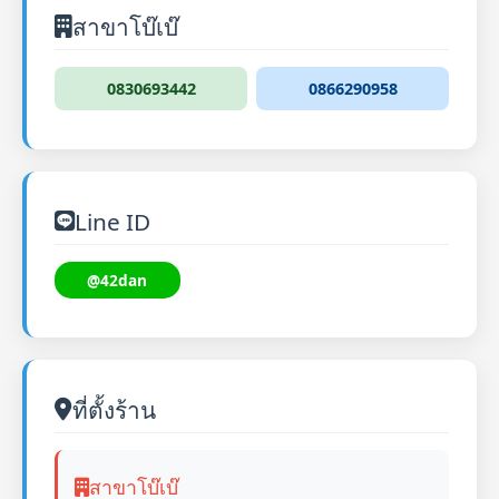
สาขาโบ๊เบ๊
0830693442
0866290958
Line ID
@42dan
ที่ตั้งร้าน
สาขาโบ๊เบ๊