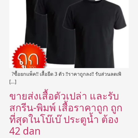
?ซื้อยกแพ็ค!! เสื้อยืด 3 ตัว ‼ราคาถูกลง‼ รับส่วนลดเพิ
[…]
ขายส่งเสื้อตัวเปล่า และรับ
สกรีน-พิมพ์ เสื้อราคาถูก ถูก
ที่สุดในโบ๊เบ๊ ประตูน้ำ ต้อง
42 dan