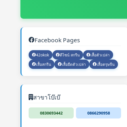
Facebook Pages
42okok
ดีไซน์ สกรีน
เสื้อตัวเปล่า
เสื้อสกรีน
เสื้อยืดตัวเปล่า
เสื้อตรุษจีน
สาขาโบ๊เบ๊
0830693442
0866290958