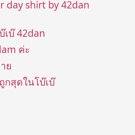
er day shirt by 42dan
บ๊เบ๊ 42dan
dam ค่ะ
ลาย
ถูกสุดในโบ๊เบ๊